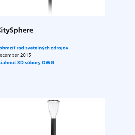
CitySphere
obraziť rad svetelných zdrojov
ecember 2015
tiahnuť 3D súbory DWG