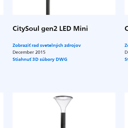
CitySoul gen2 LED Mini
Zobraziť rad svetelných zdrojov
Z
December 2015
D
Stiahnuť 3D súbory DWG
S