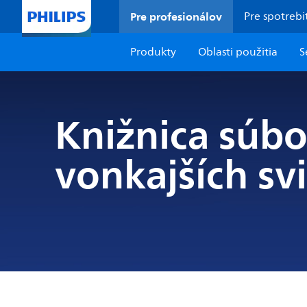
Pre profesionálov
Pre spotreb
Produkty
Oblasti použitia
S
Knižnica súb
vonkajších svi