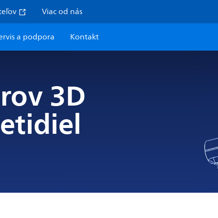
iteľov
Viac od nás
ervis a podpora
Kontakt
orov 3D
etidiel