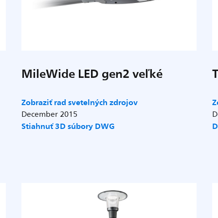
MileWide LED gen2 veľké
Zobraziť rad svetelných zdrojov
Z
December 2015
D
Stiahnuť 3D súbory DWG
D