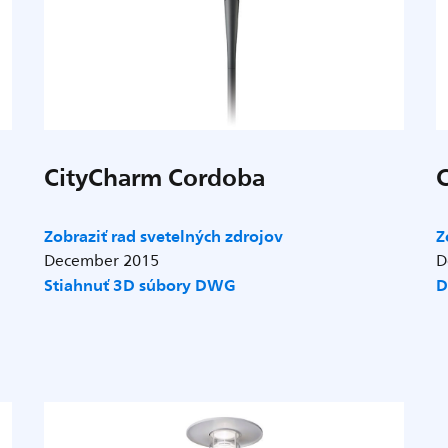
CityCharm Cordoba
Zobraziť rad svetelných zdrojov
Z
December 2015
D
Stiahnuť 3D súbory DWG
D