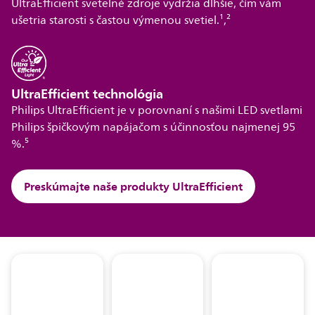
UltraEfficient svetelné zdroje vydržia dlhšie, čím vám
ušetria starosti s častou výmenou svetiel.¹,²
UltraEfficient technológia
Philips UltraEfficient je v porovnaní s našimi LED svetlami
Philips špičkovým napájačom s účinnosťou najmenej 95
%.⁵
Preskúmajte naše produkty UltraEfficient