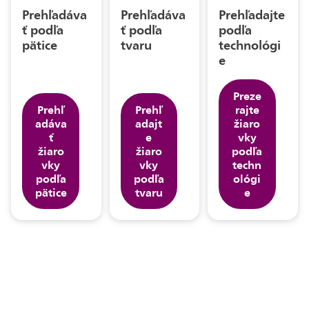
Prehľadáva
Prehľadáva
Prehľadajte
ť podľa
ť podľa
podľa
pätice
tvaru
technológi
e
Preze
Prehľ
Prehľ
rajte
adáva
adajt
žiaro
ť
e
vky
žiaro
žiaro
podľa
vky
vky
techn
podľa
podľa
ológi
pätice
tvaru
e