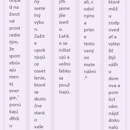
dopa
ny
ytli
ali, s
ktoré
d na
svete
jasne
odol
môž
život
lný
jšie
nými
u
né
výko
svetl
a
zodp
prost
n.
o.
prísn
oved
redie
Zažit
Ľahk
e
ať a
tým,
e
o sa
testo
vylep
že
upok
inštal
vaný
šiť
spotr
ojujú
ujú a
mi
štýl
ebúv
ce
veľmi
mate
vášh
ajú
osvet
ľahko
riálmi
o
men
lenie,
sa
.⁴
dom
ej
ktoré
použ
ova a
ener
sa
ívajú.
pom
gie,¹
skuto
ôcť
ponú
čne
vám
kajú
stará
nájsť
dlhši
o
doko
u
vaše
nalú