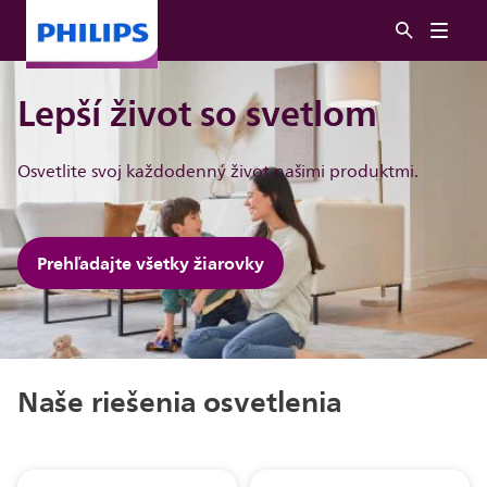
Lepší život so svetlom
Osvetlite svoj každodenný život našimi produktmi.
Prehľadajte všetky žiarovky
Naše riešenia osvetlenia