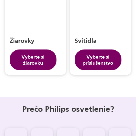
Žiarovky
Svítidla
Vyberte si
Vyberte si
žiarovku
príslušenstvo
Prečo Philips osvetlenie?