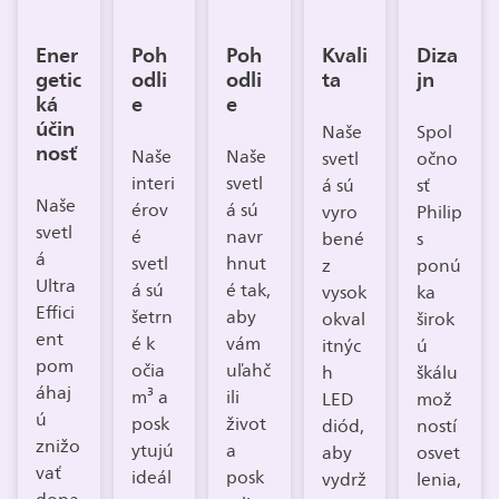
Ener
Poh
Poh
Kvali
Diza
getic
odli
odli
ta
jn
ká
e
e
účin
Naše
Spol
nosť
Naše
Naše
svetl
očno
interi
svetl
á sú
sť
Naše
érov
á sú
vyro
Philip
svetl
é ​​
navr
bené
s
á
svetl
hnut
z
ponú
Ultra
á sú
é tak,
vysok
ka
Effici
šetrn
aby
okval
širok
ent
é k
vám
itnýc
ú
pom
očia
uľahč
h
škálu
áhaj
m³ a
ili
LED
mož
ú
posk
život
diód,
ností
znižo
ytujú
a
aby
osvet
vať
ideál
posk
vydrž
lenia,