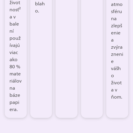
život
blah
atmo
nosť²
o.
sféru
a v
na
bale
zlepš
ní
enie
použ
a
ívajú
zvýra
viac
zneni
ako
e
80 %
vášh
mate
o
riálov
život
na
a v
báze
ňom.
papi
era.