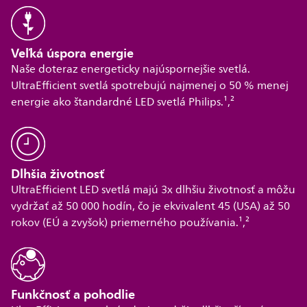
Veľká úspora energie
Naše doteraz energeticky najúspornejšie svetlá.
UltraEfficient svetlá spotrebujú najmenej o 50 % menej
energie ako štandardné LED svetlá Philips.¹,²
Dlhšia životnosť
UltraEfficient LED svetlá majú 3x dlhšiu životnosť a môžu
vydržať až 50 000 hodín, čo je ekvivalent 45 (USA) až 50
rokov (EÚ a zvyšok) priemerného používania.¹,²
Funkčnosť a pohodlie