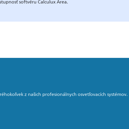
stupnosť softvéru Calculux Area.
réhokoľvek z našich profesionálnych osvetľovacích systémov.