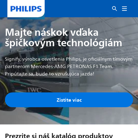
Majte náskok vďaka
špičkovým technológiám ​
Signify, výrobca osvetlenia Philips, je oficiálnym tímovým
partnerom Mercedes-AMG PETRONAS F1 Team.
Pripútajte sa, bude to vzrušujúca jazda!
Zistite viac
Prezrite si náš katalóg produktov