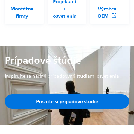
Projektant
Montážne
i
Výrobca
firmy
osvetlenia
OEM
Prípadové štúdie
Inšpirujte sa našimi prípadovými štúdiami osvetlenia
Prezrite si prípadové štúdie