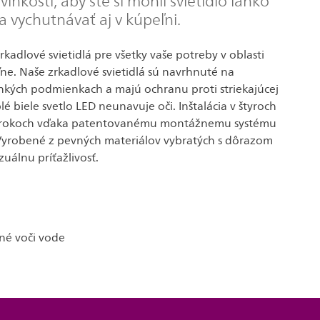
lhkosti, aby ste si mohli svietidlo ľahko
 vychutnávať aj v kúpeľni.
rkadlové svietidlá pre všetky vaše potreby v oblasti
ne. Naše zrkadlové svietidlá sú navrhnuté na
hkých podmienkach a majú ochranu proti striekajúcej
é biele svetlo LED neunavuje oči. Inštalácia v štyroch
krokoch vďaka patentovanému montážnemu systému
. Vyrobené z pevných materiálov vybratých s dôrazom
zuálnu príťažlivosť.
lné voči vode