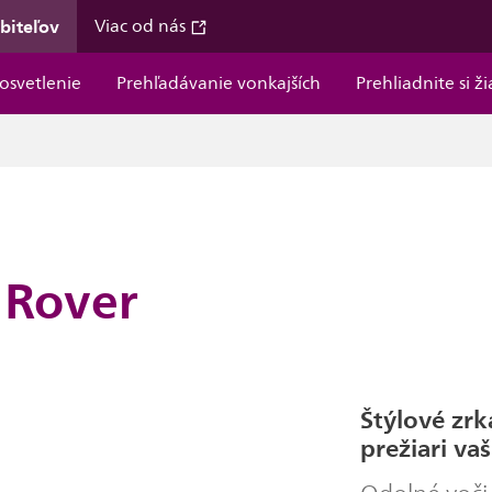
ebiteľov
Viac od nás
osvetlenie
Prehľadávanie vonkajších
Prehliadnite si ž
 Rover
Štýlové zrk
prežiari va