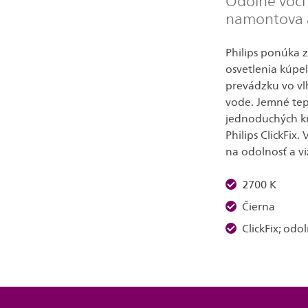
Odolné voči v
namontova a
Philips ponúka z
osvetlenia kúpeľ
prevádzku vo vl
vode. Jemné tepl
jednoduchých 
Philips ClickFix
na odolnosť a vi
2700 K
Čierna
ClickFix; odo