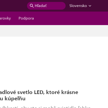
Hľadať
Slovensko
iarovky
Podpora
adlové svetlo LED, ktoré krásne
šu kúpeľňu