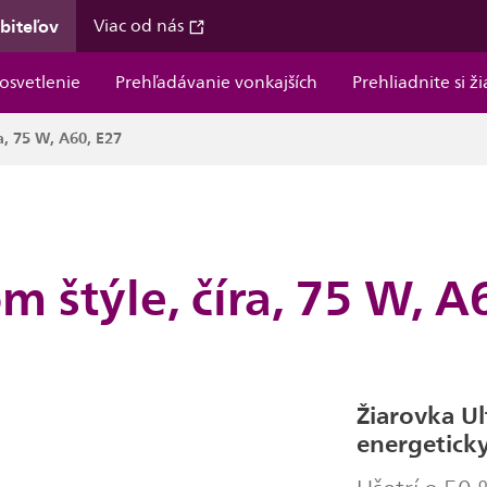
ebiteľov
Viac od nás
osvetlenie
Prehľadávanie vonkajších
Prehliadnite si ž
a, 75 W, A60, E27
m štýle, číra, 75 W, A
Žiarovka Ul
energeticky