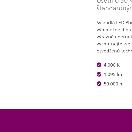
Ušetrí o 50 
štandardným
Svietidlá LED Ph
výnimočne dlhú 
výrazné energeti
vychutnajte svet
osvedčenú tech
4 000 K
1 095 lm
50 000 h