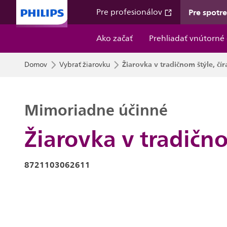
Pre spotr
Pre profesionálov
Ako začať
Prehliadať vnútorné 
Žiarovka v tradičnom štýle, čír
Domov
Vybrať žiarovku
Mimoriadne účinné
Žiarovka v tradično
8721103062611