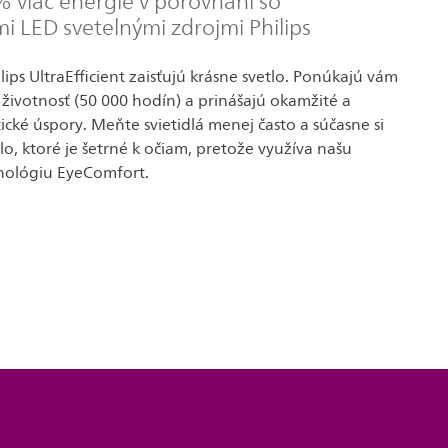
% viac energie v porovnaní so
i LED svetelnými zdrojmi Philips
ilips UltraEfficient zaisťujú krásne svetlo. Ponúkajú vám
životnosť (50 000 hodín) a prinášajú okamžité a
cké úspory. Meňte svietidlá menej často a súčasne si
lo, ktoré je šetrné k očiam, pretože využíva našu
nológiu EyeComfort.