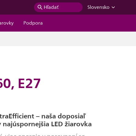
Hľadať
Slovensko
iarovky
Podpora
60, E27
traEfficient – naša doposiaľ
 najúspornejšia LED žiarovka