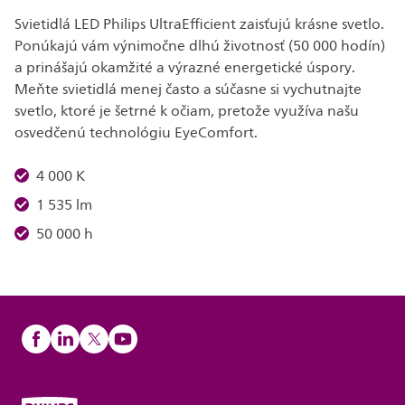
Svietidlá LED Philips UltraEfficient zaisťujú krásne svetlo.
Ponúkajú vám výnimočne dlhú životnosť (50 000 hodín)
a prinášajú okamžité a výrazné energetické úspory.
Meňte svietidlá menej často a súčasne si vychutnajte
svetlo, ktoré je šetrné k očiam, pretože využíva našu
osvedčenú technológiu EyeComfort.
4 000 K
1 535 lm
50 000 h