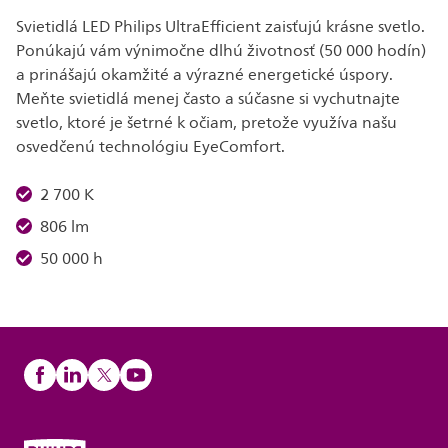
Svietidlá LED Philips UltraEfficient zaisťujú krásne svetlo.
Ponúkajú vám výnimočne dlhú životnosť (50 000 hodín)
a prinášajú okamžité a výrazné energetické úspory.
Meňte svietidlá menej často a súčasne si vychutnajte
svetlo, ktoré je šetrné k očiam, pretože využíva našu
osvedčenú technológiu EyeComfort.
2 700 K
806 lm
50 000 h