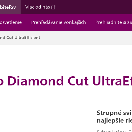
ebiteľov
Viac od nás
osvetlenie
Prehľadávanie vonkajších
Prehliadnite si ž
d Cut UltraEfficient
o Diamond Cut UltraEf
Stropné svi
najlepšie r