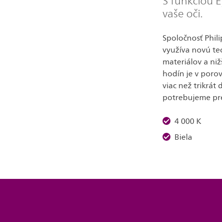
S funkciou 
vaše oči.
Spoločnosť Phili
využíva novú te
materiálov a niž
hodín je v poro
viac než trikrát
potrebujeme pre
4 000 K
Biela