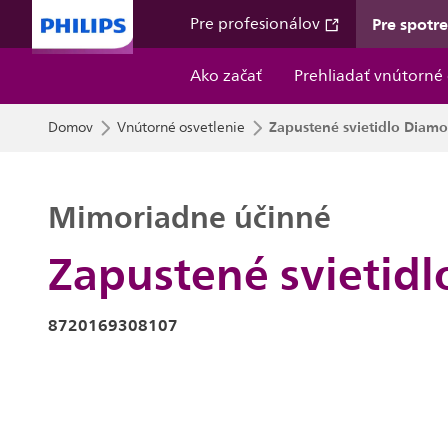
Pre spotr
Pre profesionálov
Ako začať
Prehliadať vnútorné 
Zapustené svietidlo Diamon
Domov
Vnútorné osvetlenie
Mimoriadne účinné
Zapustené svietidl
8720169308107