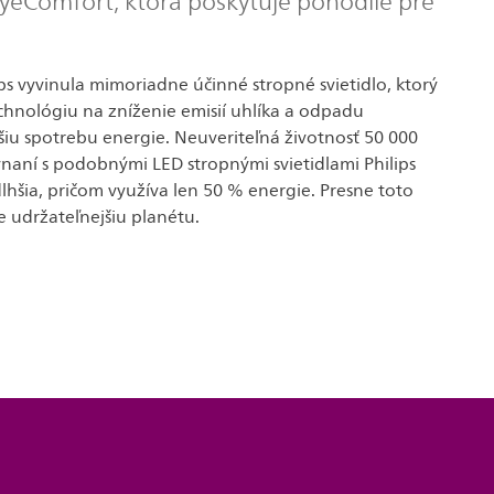
EyeComfort, ktorá poskytuje pohodlie pre
ps vyvinula mimoriadne účinné stropné svietidlo, ktorý
chnológiu na zníženie emisií uhlíka a odpadu
šiu spotrebu energie. Neuveriteľná životnosť 50 000
vnaní s podobnými LED stropnými svietidlami Philips
 dlhšia, pričom využíva len 50 % energie. Presne toto
 udržateľnejšiu planétu.