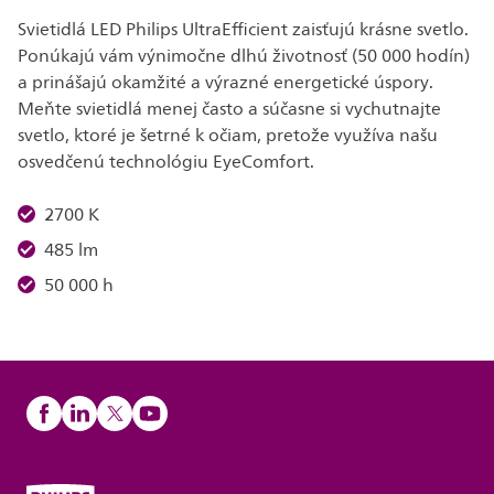
Svietidlá LED Philips UltraEfficient zaisťujú krásne svetlo.
Ponúkajú vám výnimočne dlhú životnosť (50 000 hodín)
a prinášajú okamžité a výrazné energetické úspory.
Meňte svietidlá menej často a súčasne si vychutnajte
svetlo, ktoré je šetrné k očiam, pretože využíva našu
osvedčenú technológiu EyeComfort.
2700 K
485 lm
50 000 h