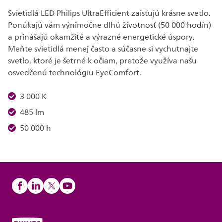
Svietidlá LED Philips UltraEfficient zaisťujú krásne svetlo.
Ponúkajú vám výnimočne dlhú životnosť (50 000 hodín)
a prinášajú okamžité a výrazné energetické úspory.
Meňte svietidlá menej často a súčasne si vychutnajte
svetlo, ktoré je šetrné k očiam, pretože využíva našu
osvedčenú technológiu EyeComfort.
3 000 K
485 lm
50 000 h