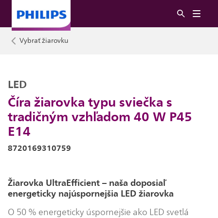
Vybrať žiarovku
LED
Číra žiarovka typu sviečka s
tradičným vzhľadom 40 W P45
E14
8720169310759
Žiarovka UltraEfficient – naša doposiaľ
energeticky najúspornejšia LED žiarovka
O 50 % energeticky úspornejšie ako LED svetlá