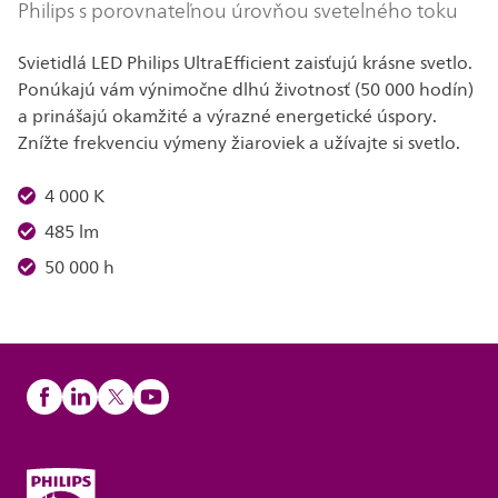
Philips s porovnateľnou úrovňou svetelného toku
Svietidlá LED Philips UltraEfficient zaisťujú krásne svetlo.
Ponúkajú vám výnimočne dlhú životnosť (50 000 hodín)
a prinášajú okamžité a výrazné energetické úspory.
Znížte frekvenciu výmeny žiaroviek a užívajte si svetlo.
4 000 K
485 lm
50 000 h