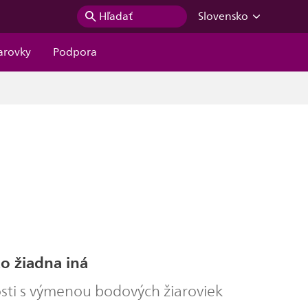
Hľadať
Slovensko
iarovky
Podpora
o žiadna iná
osti s výmenou bodových žiaroviek