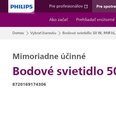
Pre spotr
Pre profesionálov
Ako začať
Prehliadať vnútorné 
Bodové svietidlo 50 W, PAR16
Domov
Vybrať žiarovku
Mimoriadne účinné
Bodové svietidlo 
8720169174306