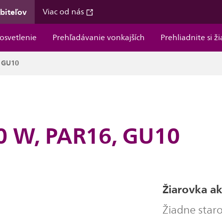
ebiteľov
Viac od nás
osvetlenie
Prehľadávanie vonkajších
Prehliadnite si ž
, GU10
50 W, PAR16, GU10
Žiarovka ak
Žiadne star