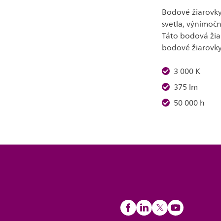
Bodové žiarovky
svetla, výnimoč
Táto bodová ži
bodové žiarovky
3 000 K
375 lm
50 000 h