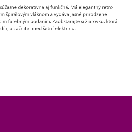
e súčasne dekoratívna aj funkčná. Má elegantný retro
ľným špirálovým vláknom a vydáva jasné prirodzené
úcim farebným podaním. Zaobstarajte si žiarovku, ktorá
dín, a začnite hneď šetriť elektrinu.