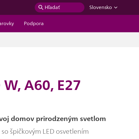
Hľadať
Slovensko
iarovky
Podpora
0 W, A60, E27
voj domov prirodzeným svetlom
 so špičkovým LED osvetlením