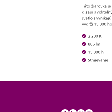
Táto žiarovka j
dizajn s vidite
svetlo s vynikaj
vydrží 15 000 ho
2 200 K
806 lm
15 000 h
Stmievanie