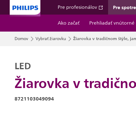
Pre spotr
Pre profesionálov
Ako začať
Prehliadať vnútorné 
Žiarovka v tradičnom štýle, ja
Domov
Vybrať žiarovku
LED
Žiarovka v tradično
8721103049094