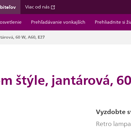
ebiteľov
Viac od nás
osvetlenie
Prehľadávanie vonkajších
Prehliadnite si ž
ntárová, 60 W, A60, E27
m štýle, jantárová, 6
Vyzdobte s
Retro lampa