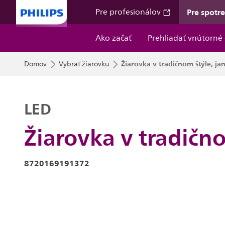
Pre spotr
Pre profesionálov
Ako začať
Prehliadať vnútorné 
Žiarovka v tradičnom štýle, ja
Domov
Vybrať žiarovku
LED
Žiarovka v tradično
8720169191372