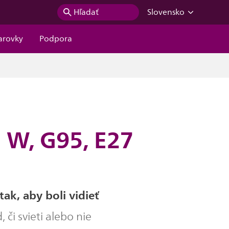
Hľadať
Slovensko
iarovky
Podpora
5 W, G95, E27
ak, aby boli vidieť
, či svieti alebo nie