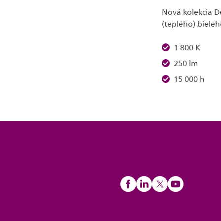
Nová kolekcia D
(teplého) bieleh
1 800 K
250 lm
15 000 h