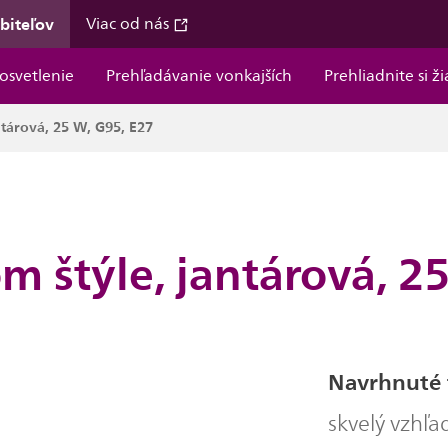
ebiteľov
Viac od nás
osvetlenie
Prehľadávanie vonkajších
Prehliadnite si ž
ntárová, 25 W, G95, E27
m štýle, jantárová, 2
Navrhnuté t
skvelý vzhľad