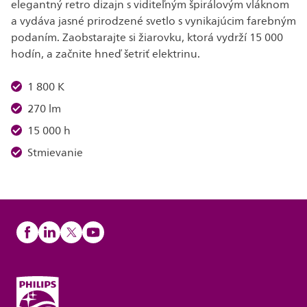
elegantný retro dizajn s viditeľným špirálovým vláknom
a vydáva jasné prirodzené svetlo s vynikajúcim farebným
podaním. Zaobstarajte si žiarovku, ktorá vydrží 15 000
hodín, a začnite hneď šetriť elektrinu.
1 800 K
270 lm
15 000 h
Stmievanie