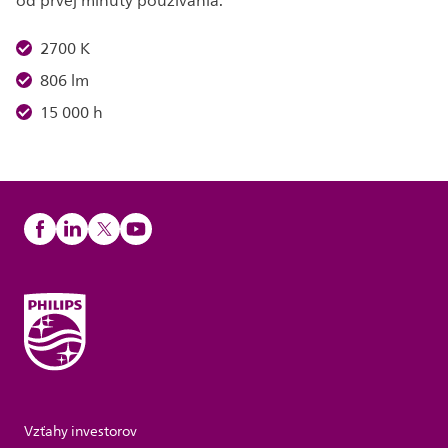
od prvej minúty používania.
2700 K
806 lm
15 000 h
Vzťahy investorov