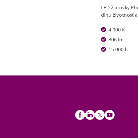
LED žiarovky Phi
dlhú životnosť 
4 000 K
806 lm
15 000 h