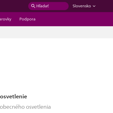
Hľadať
Slovensko
iarovky
Podpora
 osvetlenie
eobecného osvetlenia