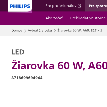
Pre spotr
Pre profesionálov
Ako začať
Prehliadať vnútorné 
Žiarovka 60 W, A60, E27 × 3
Domov
Vybrať žiarovku
LED
Žiarovka 60 W, A60
8718699694944