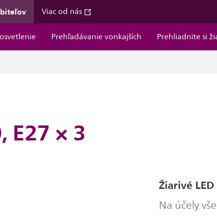
ebiteľov
Viac od nás
osvetlenie
Prehľadávanie vonkajších
Prehliadnite si ž
, E27 × 3
Žiarivé LED
Na účely vš