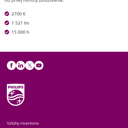
od prvej minúty používania.
2700 K
1 521 lm
15 000 h
Vzťahy investorov