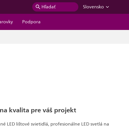
Hľadať
Slovensko
iarovky
Podpora
na kvalita pre váš projekt
né LED lištové svietidlá, profesionálne LED svetlá na