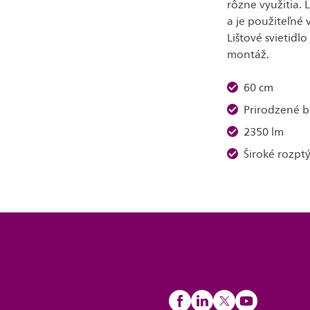
rôzne využitia. 
a je použiteľné v
Lištové svietidl
montáž.
60 cm
Prirodzené bi
2350 lm
Široké rozptý