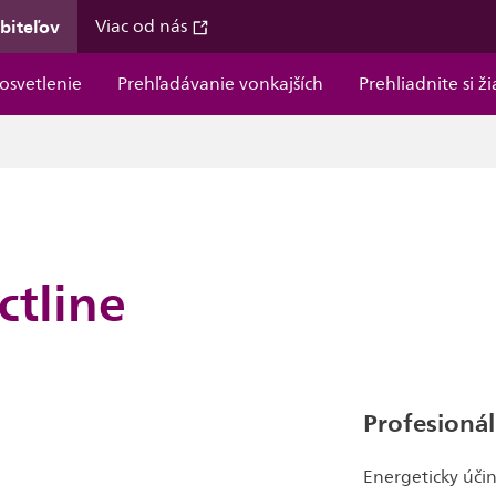
ebiteľov
Viac od nás
osvetlenie
Prehľadávanie vonkajších
Prehliadnite si ž
ctline
Profesionál
Energeticky účin