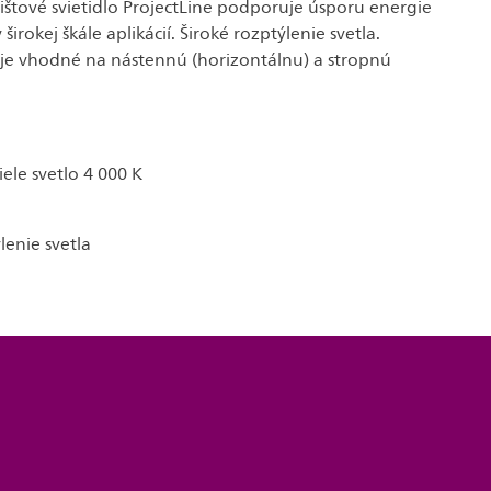
Lištové svietidlo ProjectLine podporuje úsporu energie
 širokej škále aplikácií. Široké rozptýlenie svetla.
o je vhodné na nástennú (horizontálnu) a stropnú
ele svetlo 4 000 K
lenie svetla