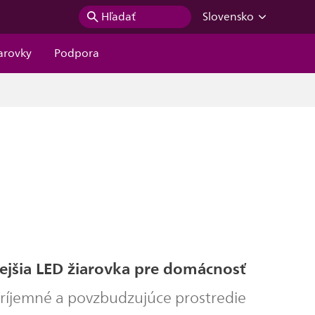
Hľadať
Slovensko
iarovky
Podpora
jšia LED žiarovka pre domácnosť
 príjemné a povzbudzujúce prostredie