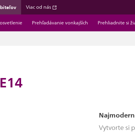
ebiteľov
Viac od nás
osvetlenie
Prehľadávanie vonkajších
Prehliadnite si ž
 E14
Najmoderne
Vytvorte si