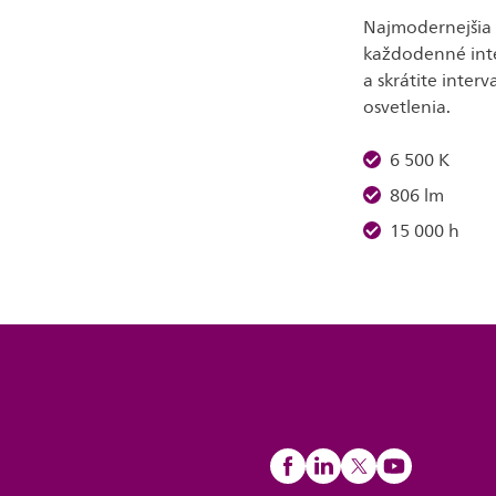
Najmodernejšia 
každodenné inte
a skrátite inter
osvetlenia.
6 500 K
806 lm
15 000 h