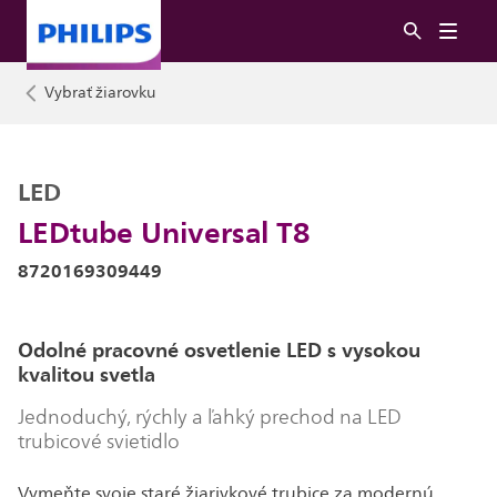
Vybrať žiarovku
LED
LEDtube Universal T8
8720169309449
Odolné pracovné osvetlenie LED s vysokou
kvalitou svetla
Jednoduchý, rýchly a ľahký prechod na LED
trubicové svietidlo
Vymeňte svoje staré žiarivkové trubice za modernú