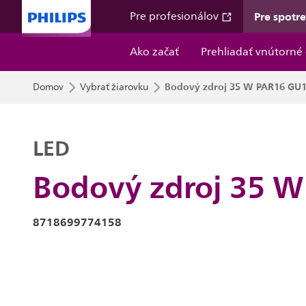
Pre spotr
Pre profesionálov
Ako začať
Prehliadať vnútorné 
Bodový zdroj 35 W PAR16 GU
Domov
Vybrať žiarovku
LED
Bodový zdroj 35 
8718699774158