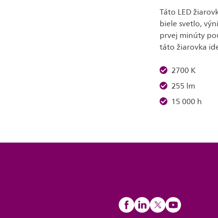
Táto LED žiarov
biele svetlo, v
prvej minúty po
táto žiarovka i
2700 K
255 lm
15 000 h