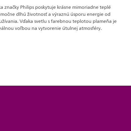
ka značky Philips poskytuje krásne mimoriadne teplé
ýnimočne dlhú životnosť a výraznú úsporu energie od
užívania. Vďaka svetlu s farebnou teplotou plameňa je
deálnou voľbou na vytvorenie útulnej atmosféry.