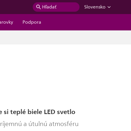
Hľadať
Slovensko
iarovky
Podpora
 si teplé biele LED svetlo
príjemnú a útulnú atmosféru