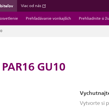
ebiteľov
Viac od nás
osvetlenie
Prehľadávanie vonkajších
Prehliadnite si ž
10
W PAR16 GU10
Vychutnajte
Vytvorte si 