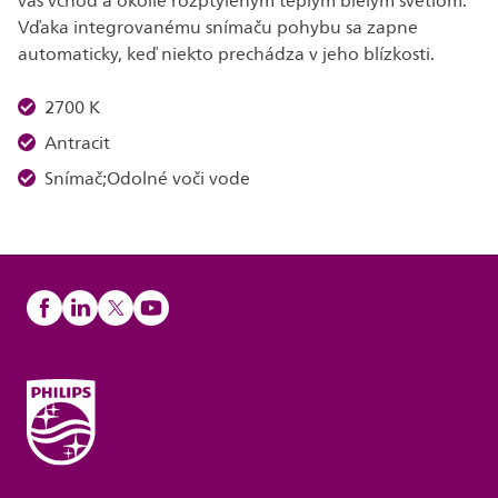
váš vchod a okolie rozptýleným teplým bielym svetlom.
Vďaka integrovanému snímaču pohybu sa zapne
automaticky, keď niekto prechádza v jeho blízkosti.
2700 K
Antracit
Snímač;Odolné voči vode