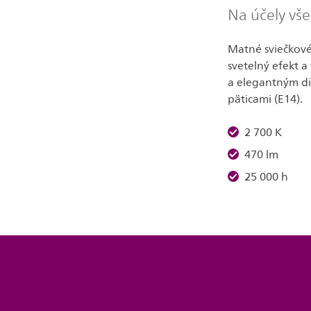
Na účely vš
Matné sviečkové 
svetelný efekt a
a elegantným di
päticami (E14).
2 700 K
470 lm
25 000 h