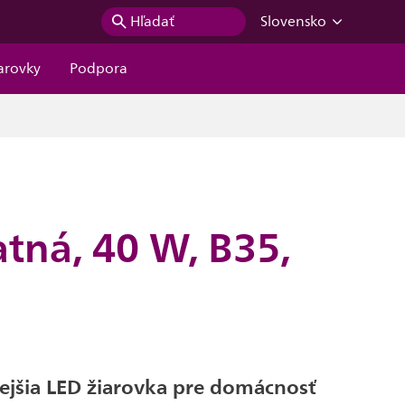
Hľadať
Slovensko
iarovky
Podpora
atná, 40 W, B35,
jšia LED žiarovka pre domácnosť