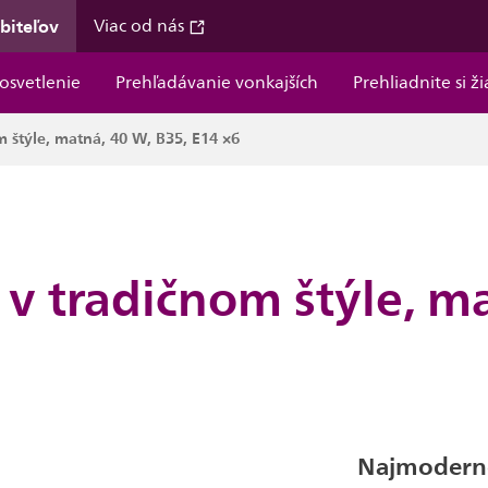
ebiteľov
Viac od nás
osvetlenie
Prehľadávanie vonkajších
Prehliadnite si ž
 štýle, matná, 40 W, B35, E14 ×6
 v tradičnom štýle, m
Najmoderne