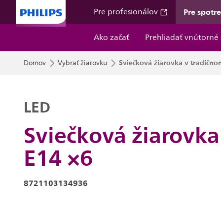
Pre spotr
Pre profesionálov
Ako začať
Prehliadať vnútorné 
Sviečková žiarovka v tradičnom
Domov
Vybrať žiarovku
LED
Sviečková žiarovka
E14 ×6
8721103134936