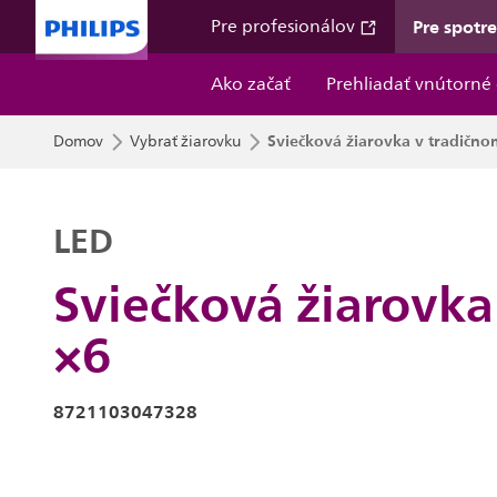
Pre spotr
Pre profesionálov
Ako začať
Prehliadať vnútorné 
Sviečková žiarovka v tradičnom 
Domov
Vybrať žiarovku
LED
Sviečková žiarovka 
×6
8721103047328