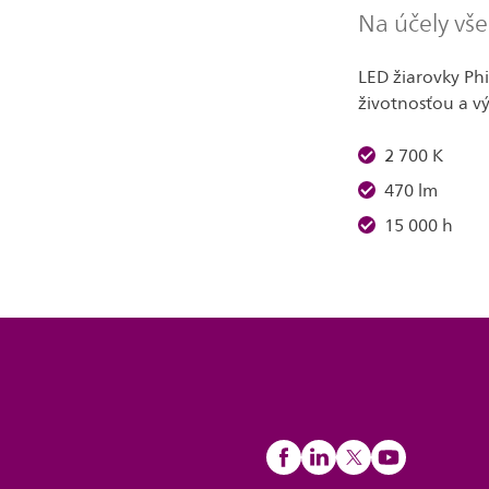
Na účely vš
LED žiarovky Phi
životnosťou a v
2 700 K
470 lm
15 000 h