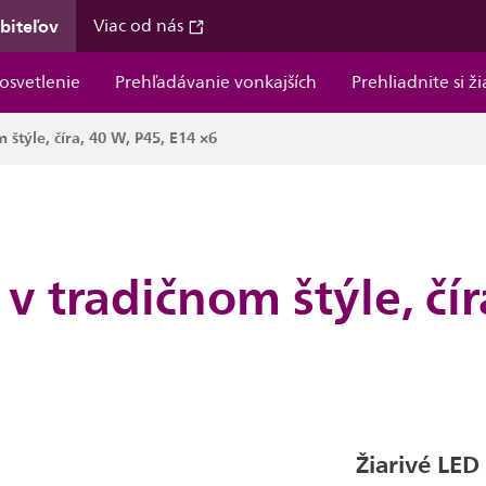
ebiteľov
Viac od nás
osvetlenie
Prehľadávanie vonkajších
Prehliadnite si ž
štýle, číra, 40 W, P45, E14 ×6
v tradičnom štýle, čír
Žiarivé LED