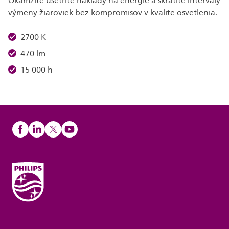
Okamžite ušetríte náklady na energie a skrátite intervaly
výmeny žiaroviek bez kompromisov v kvalite osvetlenia.
2700 K
470 lm
15 000 h