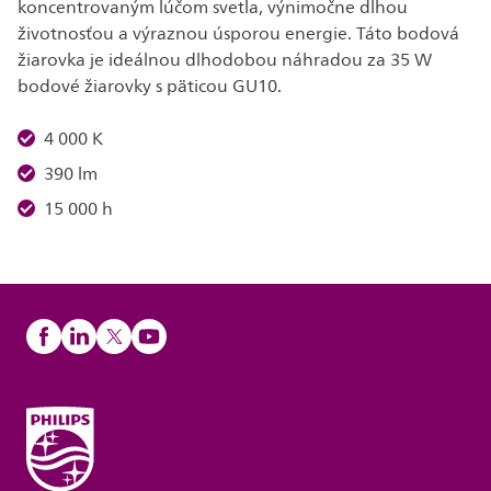
koncentrovaným lúčom svetla, výnimočne dlhou
životnosťou a výraznou úsporou energie. Táto bodová
žiarovka je ideálnou dlhodobou náhradou za 35 W
bodové žiarovky s päticou GU10.
4 000 K
390 lm
15 000 h